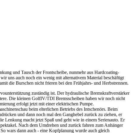
enkung und Tausch der Frontscheibe, nunmehr aus Hardcoating-
ir uns auch noch ein wenig mit alternativem Material beschäftigt
it die Burschen nicht frieren bei den Frühjahrs- und Herbstrennen.
ounterstützung zuständig ist. Der hydraulische Bremskraftverstärker
intere. Die kleinen GolfIV/TDI Bremsscheiben haben wir noch nicht
erung erfolgt jetzt mit einer elektrischen Pumpe.
maschinenschau beim elterlichen Betriebs des Intschenörs. Beim
zudrücken und dann noch mal den Ganghebel zurück zu ziehen, er
 die Lenkung macht jetzt Spaß und geht wie in einem Serienauto. Er
htes Spektakel. Nach dem Umdrehen und zurück fahren zum Anhänger
n. So wars dann auch - eine Kopfplanung wurde auch gleich