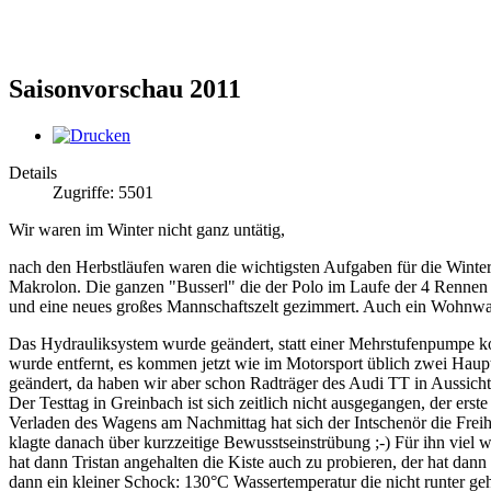
Saisonvorschau 2011
Details
Zugriffe: 5501
Wir waren im Winter nicht ganz untätig,
nach den Herbstläufen waren die wichtigsten Aufgaben für die Wint
Makrolon. Die ganzen "Busserl" die der Polo im Laufe der 4 Rennen i
und eine neues großes Mannschaftszelt gezimmert. Auch ein Wohnwage
Das Hydrauliksystem wurde geändert, statt einer Mehrstufenpumpe kom
wurde entfernt, es kommen jetzt wie im Motorsport üblich zwei Haupt
geändert, da haben wir aber schon Radträger des Audi TT in Aussicht
Der Testtag in Greinbach ist sich zeitlich nicht ausgegangen, der er
Verladen des Wagens am Nachmittag hat sich der Intschenör die Fre
klagte danach über kurzzeitige Bewusstseinstrübung ;-) Für ihn viel 
hat dann Tristan angehalten die Kiste auch zu probieren, der hat da
dann ein kleiner Schock: 130°C Wassertemperatur die nicht runter ge