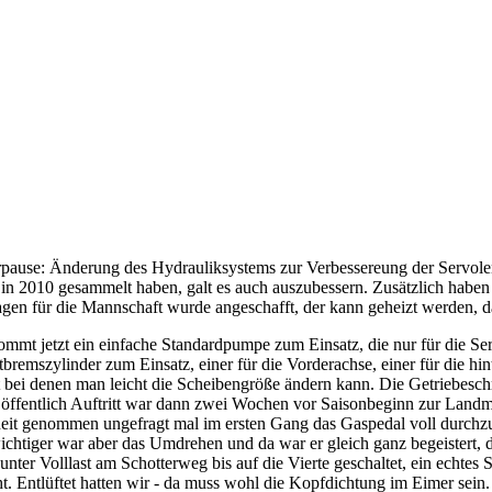
erpause: Änderung des Hydrauliksystems zur Verbessereung der Servol
n 2010 gesammelt haben, galt es auch auszubessern. Zusätzlich haben w
n für die Mannschaft wurde angeschafft, der kann geheizt werden, dam
mt jetzt ein einfache Standardpumpe zum Einsatz, die nur für die Serv
bremszylinder zum Einsatz, einer für die Vorderachse, einer für die h
 bei denen man leicht die Scheibengröße ändern kann. Die Getriebeschmi
ste öffentlich Auftritt war dann zwei Wochen vor Saisonbeginn zur Land
iheit genommen ungefragt mal im ersten Gang das Gaspedal voll durch
wichtiger war aber das Umdrehen und da war er gleich ganz begeistert,
nn unter Volllast am Schotterweg bis auf die Vierte geschaltet, ein ec
ht. Entlüftet hatten wir - da muss wohl die Kopfdichtung im Eimer sei