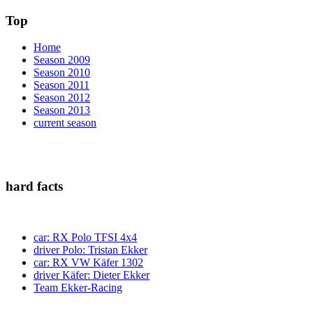
Top
Home
Season 2009
Season 2010
Season 2011
Season 2012
Season 2013
current season
hard facts
car: RX Polo TFSI 4x4
driver Polo: Tristan Ekker
car: RX VW Käfer 1302
driver Käfer: Dieter Ekker
Team Ekker-Racing